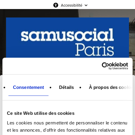
Accessibilité
Crédits
Consentement
Détails
À propos des cookie
DROITS D'AUTEURS
En application du Code français de la Propriété
Ce site Web utilise des cookies
Intellectuelle et, plus généralement, des traités et
Les cookies nous permettent de personnaliser le contenu
accords internationaux comportant des dispositions
relatives à la protection des droits d'auteurs, vous
et les annonces, d'offrir des fonctionnalités relatives aux
vous interdirez de reproduire pour un usage autre