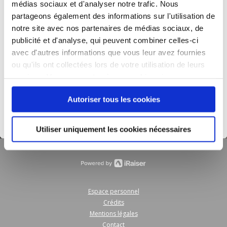
médias sociaux et d'analyser notre trafic. Nous
que privé mais aussi de vendre, distribuer,
partageons également des informations sur l'utilisation de
émettre, diffuser, adapter, modifier, publier,
communiquer intégralement ou partiellement, sous
notre site avec nos partenaires de médias sociaux, de
quelque forme que ce soit, les données, la
publicité et d'analyse, qui peuvent combiner celles-ci
présentation ou l'organisation du site sans
avec d'autres informations que vous leur avez fournies
l'autorisation écrite préalable de la part de
Samusocial de Paris.
ou qu'ils ont collectées lors de votre utilisation de leurs
services. Vous consentez à nos cookies si vous
Ce site a été réalisé par iRaiser.
continuez à utiliser notre site Web.
Son fonctionnement s'appuie sur des logiciels Open
Autoriser tous les cookies
Source (Linux, Lighttpd, MySQL, PHP, Jelix).
Utiliser uniquement les cookies nécessaires
Espace personnel
Crédits
Mentions légales
Contact