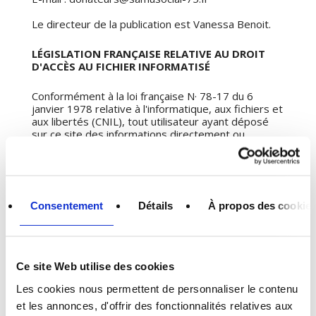
Le directeur de la publication est Vanessa Benoit.
LÉGISLATION FRANÇAISE RELATIVE AU DROIT
D'ACCÈS AU FICHIER INFORMATISÉ
Conformément à la loi française N· 78-17 du 6
janvier 1978 relative à l'informatique, aux fichiers et
aux libertés (CNIL), tout utilisateur ayant déposé
sur ce site des informations directement ou
indirectement nominatives, peut demander la
communication des informations nominatives le
concernant en s'adressant à :
Samusocial de Paris - 15 rue Jean-Baptiste Berlier -
75013 Paris - FRANCE et les faire rectifier le cas
Consentement
Détails
À propos des cookie
échéant.
DÉCHARGE DE RESPONSABILITÉ
Ce site Web utilise des cookies
Alors que nous avons effectué toutes les
démarches pour nous assurer de la fiabilité des
Les cookies nous permettent de personnaliser le contenu
informations contenues sur ce site internet,
et les annonces, d'offrir des fonctionnalités relatives aux
Samusocial de Paris ne peut encourir aucune