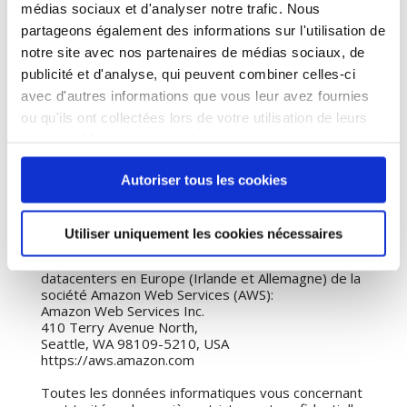
responsabilité du fait d'erreurs, d'omissions, ou
médias sociaux et d'analyser notre trafic. Nous
pour les résultats qui pourraient être obtenus par
partageons également des informations sur l'utilisation de
l'usage de ces informations.
notre site avec nos partenaires de médias sociaux, de
Samusocial de Paris n'est tenu que d'une obligation
de moyens concernant les informations qu'elle met
publicité et d'analyse, qui peuvent combiner celles-ci
à disposition des personnes qui accèdent à son site
avec d'autres informations que vous leur avez fournies
internet.
ou qu'ils ont collectées lors de votre utilisation de leurs
Par ailleurs, l'usage de liens hypertextes peut
conduire votre consultation de notre site vers
services. Vous consentez à nos cookies si vous
d'autres serveurs, serveurs sur lesquels
continuez à utiliser notre site Web.
Samusocial de Paris n'a aucun contrôle.
Autoriser tous les cookies
HEBERGEMENT
Utiliser uniquement les cookies nécessaires
Hébergement :
Ce site est hébergé exclusivement sur des
datacenters en Europe (Irlande et Allemagne) de la
société Amazon Web Services (AWS):
Amazon Web Services Inc.
410 Terry Avenue North,
Seattle, WA 98109-5210, USA
https://aws.amazon.com
Toutes les données informatiques vous concernant